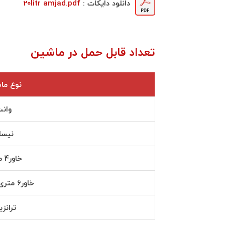
دانلود دايكات :
20litr amjad.pdf
تعداد قابل حمل در ماشين
نوع ما
وان
نیسا
خاور4 متری
خاور6 متری مسقف
ترانز