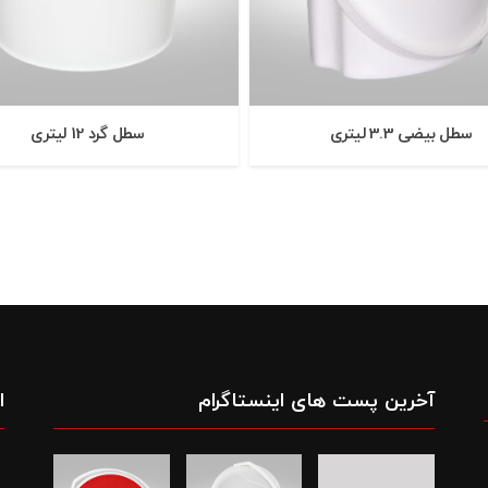
سطل بيضی 3.3 ليتری
سطل گرد 12 ليتری
آخرین پست های اینستاگرام
ا