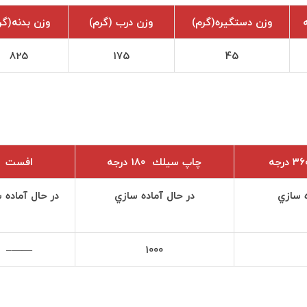
وزن دستگيره(گرم)
وزن درب (گرم)
وزن بدنه(گر
825
175
45
چاپ سيلك 180 درجه
افست
ه سازي
در حال آماده سازي
در حال آماده 
——–
1000