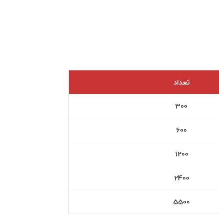
تعداد
300
600
1200
2400
5500