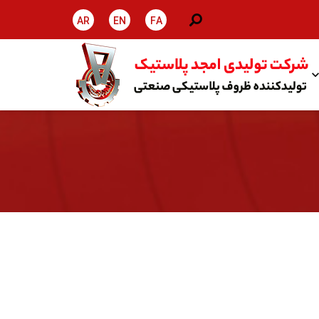
AR
EN
FA