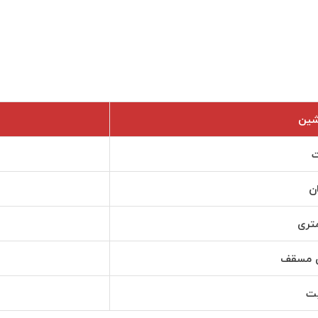
شین
ت
ن
یت