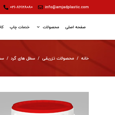
021-86128080
info@amjadplastic.com
صفحه اصلی
محصولات
خدمات چاپ
کا
خانه
/
محصولات تزریقی
/
سطل های گرد
/
سطل 