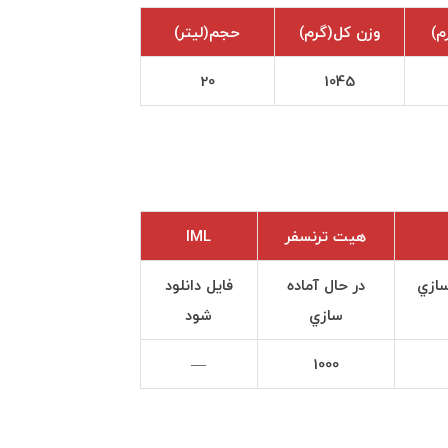
م)
وزن كل(گرم)
حجم(ليتر)
20
1045
هيت ترنسفر
IML
سازي
در حال آماده
فايل دانلود
سازي
شود
—
1000