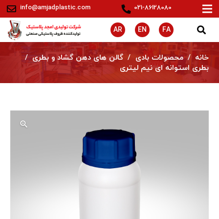
info@amjadplastic.com
021-86128080
AR
EN
FA
خانه
/
محصولات بادی
/
گالن های دهن گشاد و بطری
/
بطری استوانه ای نيم ليتری