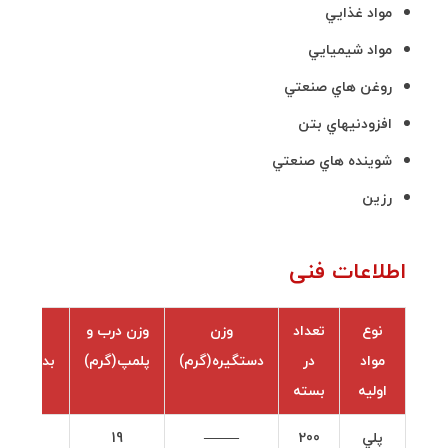
مواد غذايي
مواد شيميايي
روغن هاي صنعتي
افزودنيهاي بتن
شوينده هاي صنعتي
رزين
اطلاعات فنی
نوع
تعداد
وزن
وزن درب و
وزن
مواد
در
دستگيره(گرم)
پلمپ(گرم)
بدنه(گرم)
اوليه
بسته
پلي
200
——–
19
51