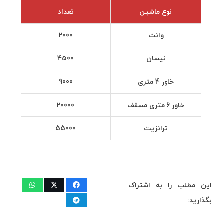
نوع ماشین
تعداد
وانت
2000
نیسان
4500
خاور 4 متری
9000
خاور 6 متری مسقف
20000
ترانزیت
55000
این مطلب را به اشتراک
بگذارید: