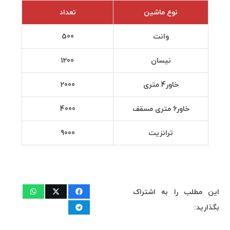
نوع ماشین
تعداد
وانت
500
نیسان
1200
خاور4 متری
2000
خاور6 متری مسقف
4000
ترانزیت
9000
این مطلب را به اشتراک
بگذارید: