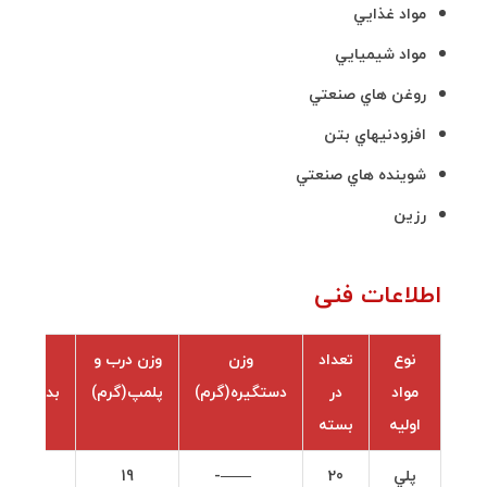
مواد غذايي
مواد شيميايي
روغن هاي صنعتي
افزودنيهاي بتن
شوينده هاي صنعتي
رزين
اطلاعات فنی
نوع
تعداد
وزن
وزن درب و
وزن
مواد
در
دستگيره(گرم)
پلمپ(گرم)
بدنه(گرم)
اوليه
بسته
پلي
20
——-
19
311