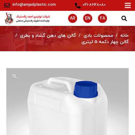
info@amjadplastic.com
021-86128080
AR
EN
FA
خانه
/
محصولات بادی
/
گالن های دهن گشاد و بطری
/
گالن چهار دكمه 5 ليتری