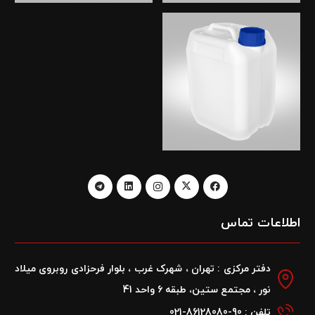
اطلاعات تماس
دفتر مرکزی : تهران ، شهرک غرب ، بلوار فرحزادی روبروی میلاد
نور ، مجتمع ستین، طبقه 6 واحد 41
تلفن : 90-
86128080-021