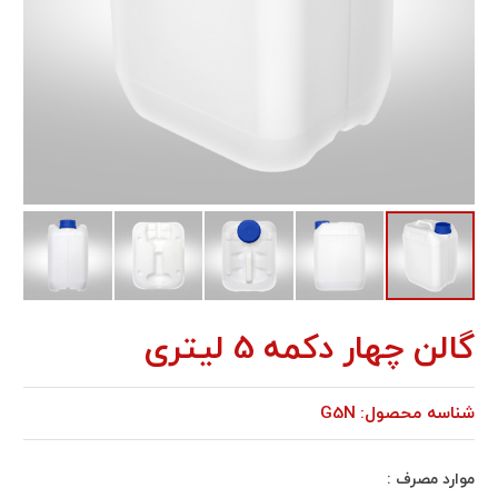
گالن چهار دكمه 5 ليتری
شناسه محصول:
G5N
موارد مصرف :