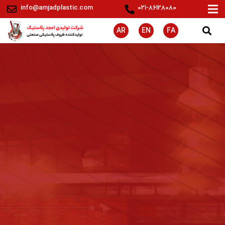
info@amjadplastic.com
021-86128080
AR
EN
FA