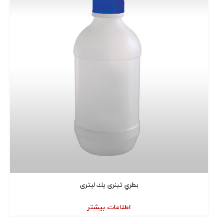
بطري تينری يك ليتری
اطلاعات بیشتر