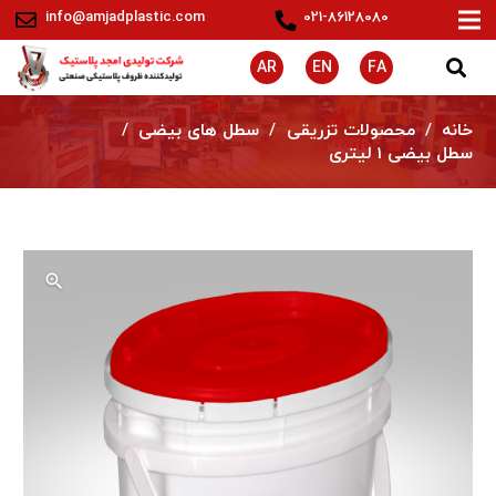
info@amjadplastic.com
021-86128080
AR
EN
FA
خانه
/
محصولات تزریقی
/
سطل های بیضی
/
سطل بيضی 1 ليتری