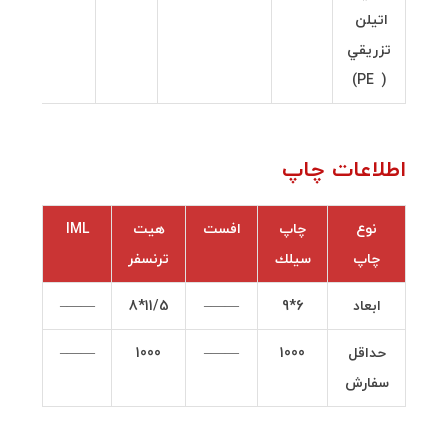
اتيلن
تزريقي
( PE)
اطلاعات چاپ
نوع
چاپ
افست
هيت
IML
چاپ
سيلك
ترنسفر
ابعاد
6*9
——–
11/5*8
——–
حداقل
1000
——–
1000
——–
سفارش