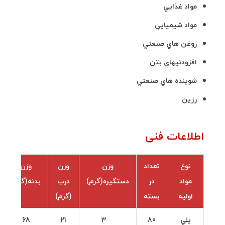
مواد غذايي
مواد شيميايي
روغن هاي صنعتي
افزودنيهاي بتن
شوينده هاي صنعتي
رزين
اطلاعات فنی
نوع
تعداد
وزن
وزن
وزن
مواد
در
دستگيره(گرم)
درب
بدنه(گرم)
اوليه
بسته
(گرم)
پلي
80
3
21
68