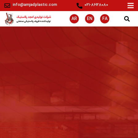
info@amjadplastic.com
021-86128080
AR
EN
FA